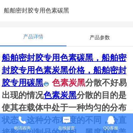
船舶密封胶专用色素碳黑
产品详情
产品参数
船舶密封胶专用色素碳黑，船舶密
封胶专用色素炭黑价格，船舶密封
胶专用碳黑
色素炭黑
分散不好易
出现的情况
色素炭黑
分散的目的是
使其在载体中处于一种均匀的分布
状态，这种分布程度的不同，会直
电话咨询
在线留言
QQ客服
接影响到制品的色相、黑度和遮盖